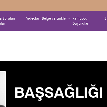
ça Sorulan
Videolar
Belge ve Linkler
Kamuoyu
B
ular
Duyuruları