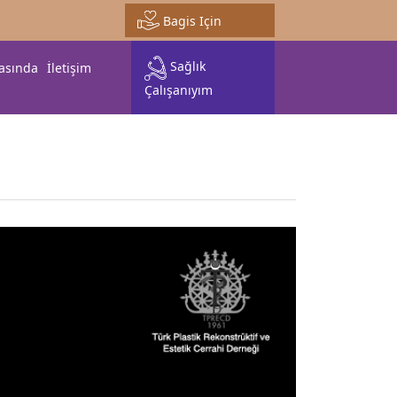
Bagis Için
Sağlık
asında
İletişim
Çalışanıyım