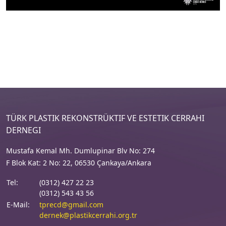
TÜRK PLASTIK REKONSTRÜKTIF VE ESTETIK CERRAHI
DERNEGI
Mustafa Kemal Mh. Dumlupinar Blv No: 274
F Blok Kat: 2 No: 22, 06530 Çankaya/Ankara
Tel:
(0312) 427 22 23
(0312) 543 43 56
E-Mail:
tprecd@gmail.com
dernek@plastikcerrahi.org.tr