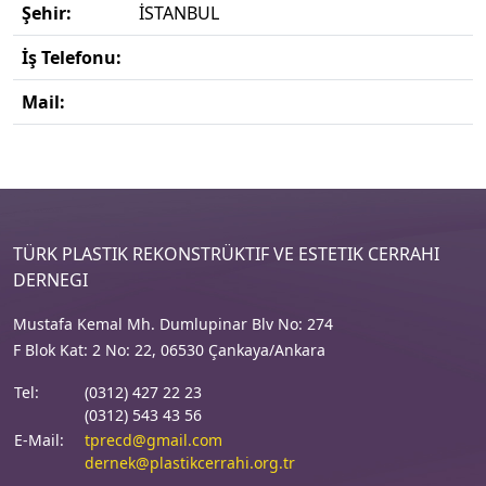
Şehir:
İSTANBUL
İş Telefonu:
Mail:
TÜRK PLASTIK REKONSTRÜKTIF VE ESTETIK CERRAHI
DERNEGI
Mustafa Kemal Mh. Dumlupinar Blv No: 274
F Blok Kat: 2 No: 22, 06530 Çankaya/Ankara
Tel:
(0312) 427 22 23
(0312) 543 43 56
E-Mail:
tprecd@gmail.com
dernek@plastikcerrahi.org.tr